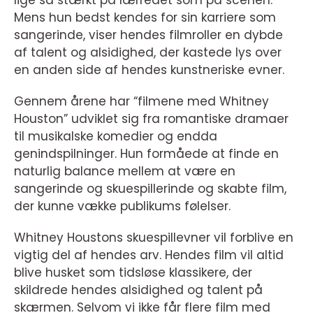
lige så stærkt på lærredet som på scenen.
Mens hun bedst kendes for sin karriere som
sangerinde, viser hendes filmroller en dybde
af talent og alsidighed, der kastede lys over
en anden side af hendes kunstneriske evner.
Gennem årene har “filmene med Whitney
Houston” udviklet sig fra romantiske dramaer
til musikalske komedier og endda
genindspilninger. Hun formåede at finde en
naturlig balance mellem at være en
sangerinde og skuespillerinde og skabte film,
der kunne vække publikums følelser.
Whitney Houstons skuespillevner vil forblive en
vigtig del af hendes arv. Hendes film vil altid
blive husket som tidsløse klassikere, der
skildrede hendes alsidighed og talent på
skærmen. Selvom vi ikke får flere film med