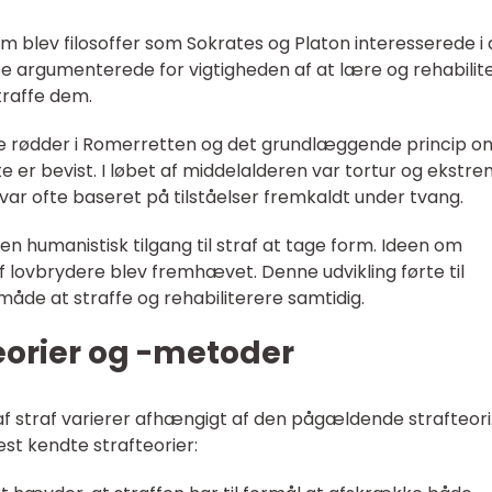
m blev filosoffer som Sokrates og Platon interesserede i 
De argumenterede for vigtigheden af at lære og rehabilit
traffe dem.
e rødder i Romerretten og det grundlæggende princip om
te er bevist. I løbet af middelalderen var tortur og ekstr
 var ofte baseret på tilståelser fremkaldt under tvang.
n humanistisk tilgang til straf at tage form. Ideen om
 af lovbrydere blev fremhævet. Denne udvikling førte til
åde at straffe og rehabiliterere samtidig.
teorier og -metoder
af straf varierer afhængigt af den pågældende strafteori
est kendte strafteorier: