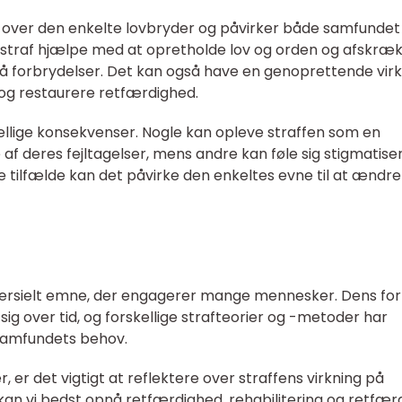
d over den enkelte lovbryder og påvirker både samfundet
n straf hjælpe med at opretholde lov og orden og afskræ
gå forbrydelser. Det kan også have en genoprettende vir
og restaurere retfærdighed.
kellige konsekvenser. Nogle kan opleve straffen som en
 af deres fejltagelser, mens andre kan føle sig stigmatis
 tilfælde kan det påvirke den enkeltes evne til at ændre
versielt emne, der engagerer mange mennesker. Dens fo
g over tid, og forskellige strafteorier og -metoder har
samfundets behov.
r, er det vigtigt at reflektere over straffens virkning på
kan vi bedst opnå retfærdighed, rehabilitering og retfær