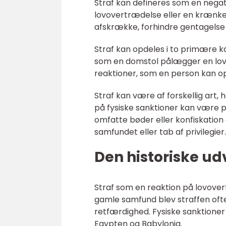
Straf kan defineres som en negat
lovovertrædelse eller en krænke
afskrække, forhindre gentagelse
Straf kan opdeles i to primære kat
som en domstol pålægger en lovo
reaktioner, som en person kan op
Straf kan være af forskellig art,
på fysiske sanktioner kan være 
omfatte bøder eller konfiskation 
samfundet eller tab af privilegier.
Den historiske udv
Straf som en reaktion på lovovertr
gamle samfund blev straffen of
retfærdighed. Fysiske sanktioner 
Egypten og Babylonia.