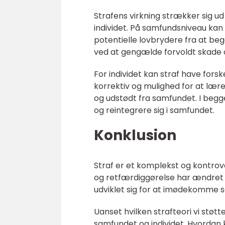
Strafens virkning strækker sig u
individet. På samfundsniveau ka
potentielle lovbrydere fra at be
ved at gengælde forvoldt skade 
For individet kan straf have fors
korrektiv og mulighed for at lære
og udstødt fra samfundet. I begge
og reintegrere sig i samfundet.
Konklusion
Straf er et komplekst og kontro
og retfærdiggørelse har ændret si
udviklet sig for at imødekomme 
Uanset hvilken strafteori vi støtte
samfundet og individet. Hvordan 