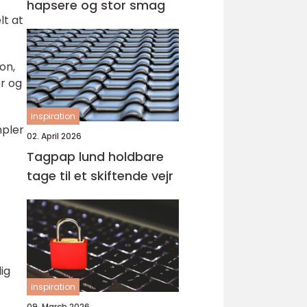
hapsere og stor smag
lt at
on,
r og
inspiration
mpler
02. April 2026
Tagpap lund holdbare
tage til et skiftende vejr
ig
inspiration
09. March 2026