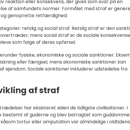
iv reaktion eller konsekvens, der gives som svar på en
lse af samfundets normer. Formålet med straf er genere
 og genoprette retfærdighed.
egorier: retslig og social straf. Retslig straf er den sankti
vertræder, mens social straf er de sociale konsekvense
leve som følge af deres opførsel.
 herunder fysiske, økonomiske og sociale sanktioner. Ekse
piskning eller fængsel, mens økonomiske sanktioner kan
af ejendom. Sociale sanktioner inkluderer udstødelse fra
ikling af straf
ædelser har eksisteret siden de tidligste civilisationer. I
te bestemt af guderne og blev betragtet som guddommel
såsom tortur eller amputation var almindelige i oldtidens