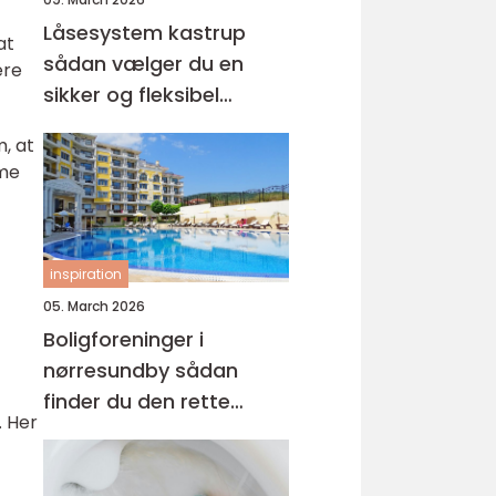
Låsesystem kastrup
at
sådan vælger du en
ere
sikker og fleksibel
løsning
, at
eme
inspiration
05. March 2026
Boligforeninger i
nørresundby sådan
finder du den rette
. Her
lejebolig