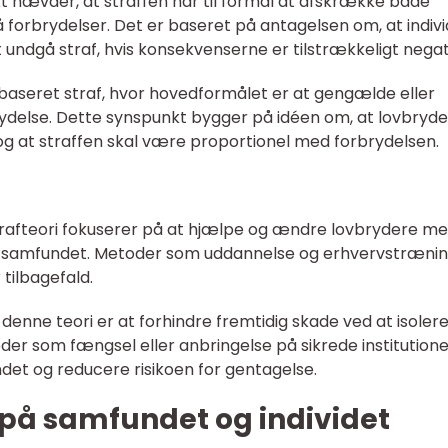
kt hævder, at straffen har til formål at afskrække både
 forbrydelser. Det er baseret på antagelsen om, at indiv
t undgå straf, hvis konsekvenserne er tilstrækkeligt negat
sbaseret straf, hvor hovedformålet er at gengælde eller
rydelse. Dette synspunkt bygger på idéen om, at lovbryd
 og at straffen skal være proportionel med forbrydelsen.
strafteori fokuserer på at hjælpe og ændre lovbrydere m
 i samfundet. Metoder som uddannelse og erhvervstræni
 tilbagefald.
enne teori er at forhindre fremtidig skade ved at isoler
er som fængsel eller anbringelse på sikrede institutione
et og reducere risikoen for gentagelse.
 på samfundet og individet