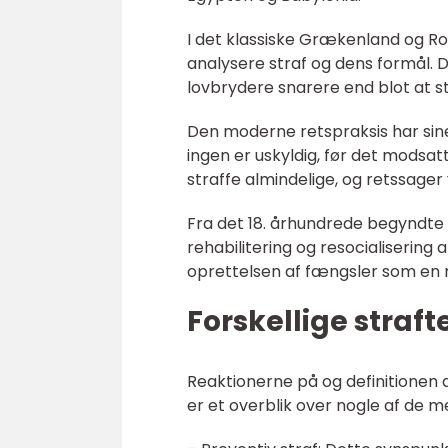
I det klassiske Grækenland og Ro
analysere straf og dens formål. 
lovbrydere snarere end blot at s
Den moderne retspraksis har sin
ingen er uskyldig, før det modsat
straffe almindelige, og retssager
Fra det 18. århundrede begyndte e
rehabilitering og resocialisering
oprettelsen af fængsler som en m
Forskellige straf
Reaktionerne på og definitionen 
er et overblik over nogle af de m