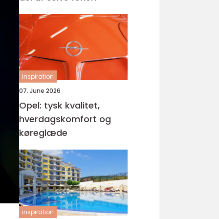
inspiration
07. June 2026
Opel: tysk kvalitet,
hverdagskomfort og
køreglæde
inspiration