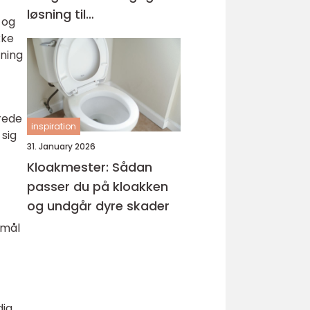
løsning til
 og
kabelhåndtering
kke
kning
erede
inspiration
 sig
31. January 2026
Kloakmester: Sådan
passer du på kloakken
og undgår dyre skader
rmål
dig