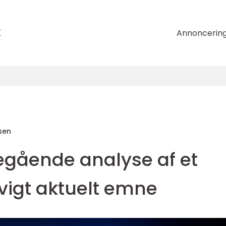
k
Annoncerin
sen
degående analyse af et
igt aktuelt emne