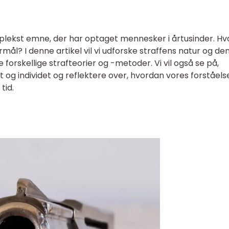
mplekst emne, der har optaget mennesker i årtusinder. Hv
rmål? I denne artikel vil vi udforske straffens natur og de
e forskellige strafteorier og -metoder. Vi vil også se på,
 og individet og reflektere over, hvordan vores forståels
tid.