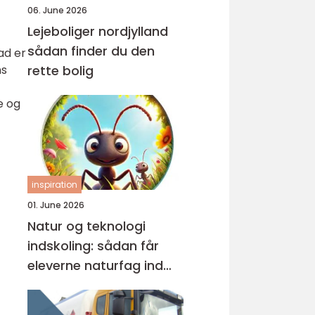
06. June 2026
Lejeboliger nordjylland
sådan finder du den
ad er
ns
rette bolig
e og
inspiration
01. June 2026
Natur og teknologi
indskoling: sådan får
eleverne naturfag ind
under huden