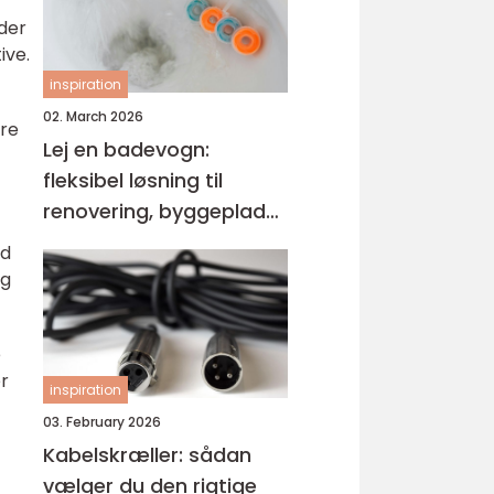
ider
ive.
inspiration
02. March 2026
ere
Lej en badevogn:
fleksibel løsning til
renovering, byggeplads
og events
ed
ng
e
r
inspiration
03. February 2026
Kabelskræller: sådan
vælger du den rigtige