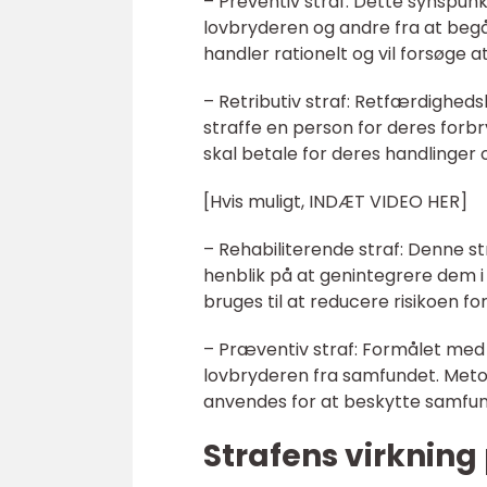
– Preventiv straf: Dette synspun
lovbryderen og andre fra at begå
handler rationelt og vil forsøge a
– Retributiv straf: Retfærdighed
straffe en person for deres forb
skal betale for deres handlinger
[Hvis muligt, INDÆT VIDEO HER]
– Rehabiliterende straf: Denne 
henblik på at genintegrere dem
bruges til at reducere risikoen for
– Præventiv straf: Formålet med d
lovbryderen fra samfundet. Metod
anvendes for at beskytte samfund
Strafens virkning