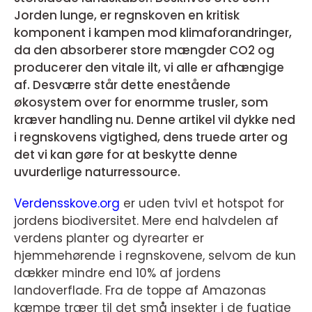
Jorden lunge, er regnskoven en kritisk
komponent i kampen mod klimaforandringer,
da den absorberer store mængder CO2 og
producerer den vitale ilt, vi alle er afhængige
af. Desværre står dette enestående
økosystem over for enormme trusler, som
kræver handling nu. Denne artikel vil dykke ned
i regnskovens vigtighed, dens truede arter og
det vi kan gøre for at beskytte denne
uvurderlige naturressource.
Verdensskove.org
er uden tvivl et hotspot for
jordens biodiversitet. Mere end halvdelen af
verdens planter og dyrearter er
hjemmehørende i regnskovene, selvom de kun
dækker mindre end 10% af jordens
landoverflade. Fra de toppe af Amazonas
kæmpe træer til det små insekter i de fugtige