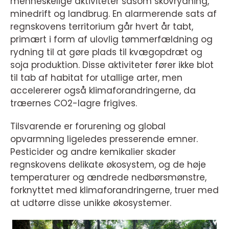
menneskelige aktiviteter såsom skovrydning,
minedrift og landbrug. En alarmerende sats af
regnskovens territorium går hvert år tabt,
primært i form af ulovlig tømmerfældning og
rydning til at gøre plads til kvægopdræt og
soja produktion. Disse aktiviteter fører ikke blot
til tab af habitat for utallige arter, men
accelererer også klimaforandringerne, da
træernes CO2-lagre frigives.
Tilsvarende er forurening og global
opvarmning ligeledes presserende emner.
Pesticider og andre kemikalier skader
regnskovens delikate økosystem, og de høje
temperaturer og ændrede nedbørsmønstre,
forknyttet med klimaforandringerne, truer med
at udtørre disse unikke økosystemer.