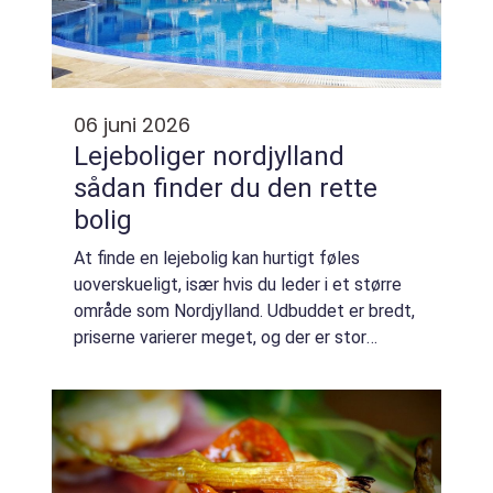
06 juni 2026
Lejeboliger nordjylland
sådan finder du den rette
bolig
At finde en lejebolig kan hurtigt føles
uoverskueligt, især hvis du leder i et større
område som Nordjylland. Udbuddet er bredt,
priserne varierer meget, og der er stor
forskel på at bo i Aalborg midtby, i en mindre
by eller ude på landet. Alligevel ...