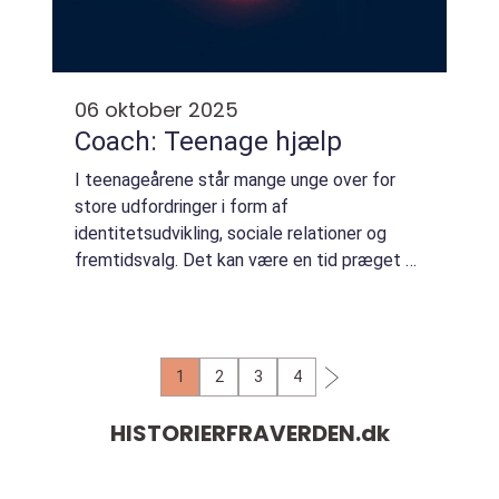
06 oktober 2025
Coach: Teenage hjælp
I teenageårene står mange unge over for
store udfordringer i form af
identitetsudvikling, sociale relationer og
fremtidsvalg. Det kan være en tid præget af
forvirring og usikkerhed, hvor både
personlige og akademiske for...
1
2
3
4
HISTORIERFRAVERDEN.
dk