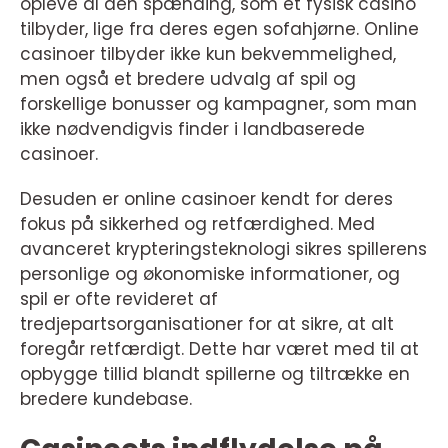
opleve al den spænding, som et fysisk casino
tilbyder, lige fra deres egen sofahjørne. Online
casinoer tilbyder ikke kun bekvemmelighed,
men også et bredere udvalg af spil og
forskellige bonusser og kampagner, som man
ikke nødvendigvis finder i landbaserede
casinoer.
Desuden er online casinoer kendt for deres
fokus på sikkerhed og retfærdighed. Med
avanceret krypteringsteknologi sikres spillerens
personlige og økonomiske informationer, og
spil er ofte revideret af
tredjepartsorganisationer for at sikre, at alt
foregår retfærdigt. Dette har været med til at
opbygge tillid blandt spillerne og tiltrække en
bredere kundebase.