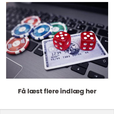
Få læst flere indlæg her