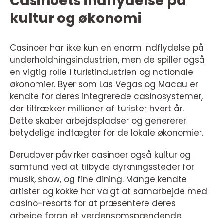
Casinoets indflydelse på
kultur og økonomi
Casinoer har ikke kun en enorm indflydelse på
underholdningsindustrien, men de spiller også
en vigtig rolle i turistindustrien og nationale
økonomier. Byer som Las Vegas og Macau er
kendte for deres integrerede casinosystemer,
der tiltrækker millioner af turister hvert år.
Dette skaber arbejdspladser og genererer
betydelige indtægter for de lokale økonomier.
Derudover påvirker casinoer også kultur og
samfund ved at tilbyde dyrkningssteder for
musik, show, og fine dining. Mange kendte
artister og kokke har valgt at samarbejde med
casino-resorts for at præsentere deres
arbejde foran et verdensomspændende