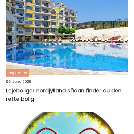
inspiration
06. June 2026
Lejeboliger nordjylland sådan finder du den
rette bolig