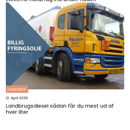
inspiration
12. April 2026
Landbrugsdiesel sådan får du mest ud af
hver liter