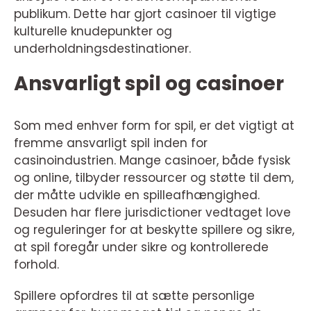
publikum. Dette har gjort casinoer til vigtige
kulturelle knudepunkter og
underholdningsdestinationer.
Ansvarligt spil og casinoer
Som med enhver form for spil, er det vigtigt at
fremme ansvarligt spil inden for
casinoindustrien. Mange casinoer, både fysisk
og online, tilbyder ressourcer og støtte til dem,
der måtte udvikle en spilleafhængighed.
Desuden har flere jurisdictioner vedtaget love
og reguleringer for at beskytte spillere og sikre,
at spil foregår under sikre og kontrollerede
forhold.
Spillere opfordres til at sætte personlige