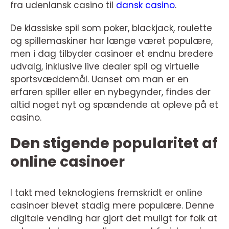
fra udenlansk casino til
dansk casino
.
De klassiske spil som poker, blackjack, roulette
og spillemaskiner har længe været populære,
men i dag tilbyder casinoer et endnu bredere
udvalg, inklusive live dealer spil og virtuelle
sportsvæddemål. Uanset om man er en
erfaren spiller eller en nybegynder, findes der
altid noget nyt og spændende at opleve på et
casino.
Den stigende popularitet af
online casinoer
I takt med teknologiens fremskridt er online
casinoer blevet stadig mere populære. Denne
digitale vending har gjort det muligt for folk at