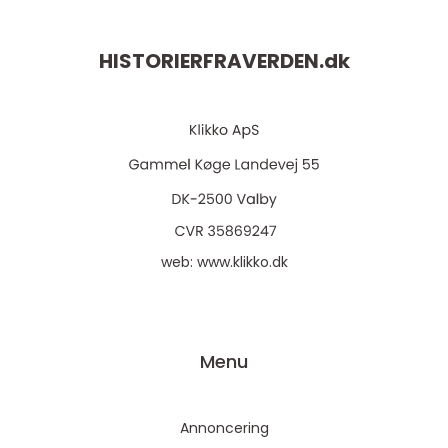
HISTORIERFRAVERDEN.
dk
web:
www.klikko.dk
Menu
Annoncering