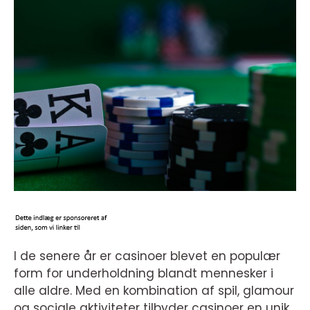
I de senere år er casinoer blevet en populær
form for underholdning blandt mennesker i
alle aldre. Med en kombination af spil, glamour
og sociale aktiviteter tilbyder casinoer en unik