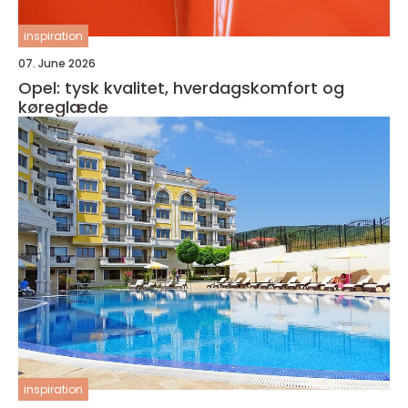
inspiration
07. June 2026
Opel: tysk kvalitet, hverdagskomfort og
køreglæde
inspiration