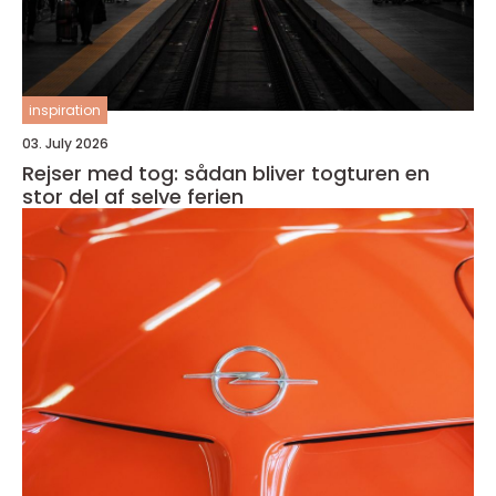
inspiration
03. July 2026
Rejser med tog: sådan bliver togturen en
stor del af selve ferien