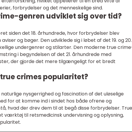
efterforskning, hvilket appellerer til en bred vifte af
rier, forbrydelser og det menneskelige sind.
ime-genren udviklet sig over tid?
et siden det 18. århundrede, hvor forbrydelser blev
viser og bøger. Den udviklede sig i løbet af det 19. og 20.
kellige undergenrer og stilarter. Den moderne true crime
string i begyndelsen af det 21. århundrede med
ter, der gjorde det mere tilgængeligt for et bredt
 true crimes popularitet?
 naturlige nysgerrighed og fascination af det uløselige
hed for at komme ind i sindet hos både ofrene og
tå, hvad der drev dem til at begå disse forbrydelser. Tru
 værktøj til retsmedicinsk undervisning og oplysning,
pularitet.