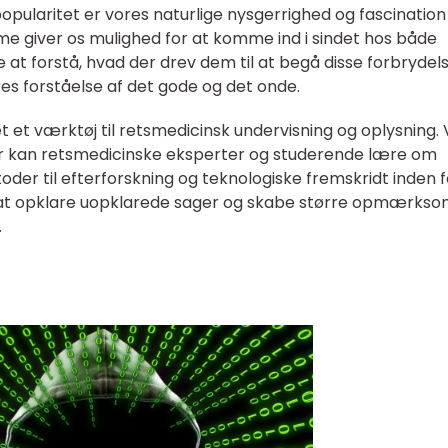
popularitet er vores naturlige nysgerrighed og fascination
ime giver os mulighed for at komme ind i sindet hos både
at forstå, hvad der drev dem til at begå disse forbrydels
es forståelse af det gode og det onde.
 et værktøj til retsmedicinsk undervisning og oplysning.
er kan retsmedicinske eksperter og studerende lære om
etoder til efterforskning og teknologiske fremskridt inden f
il at opklare uopklarede sager og skabe større opmærks
.