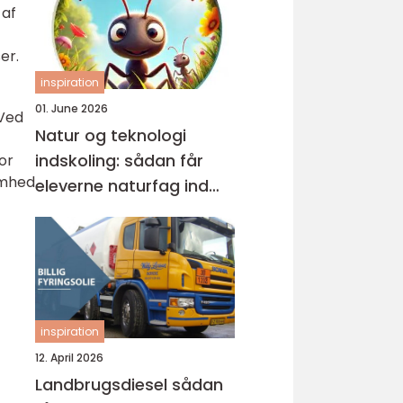
 af
er.
inspiration
01. June 2026
 Ved
Natur og teknologi
indskoling: sådan får
or
omhed
eleverne naturfag ind
under huden
inspiration
12. April 2026
Landbrugsdiesel sådan