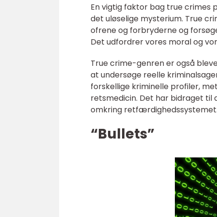
En vigtig faktor bag true crimes 
det uløselige mysterium. True cr
ofrene og forbryderne og forsøge 
Det udfordrer vores moral og vor
True crime-genren er også blevet
at undersøge reelle kriminalsag
forskellige kriminelle profiler, m
retsmedicin. Det har bidraget t
omkring retfærdighedssystemet
“Bullets”