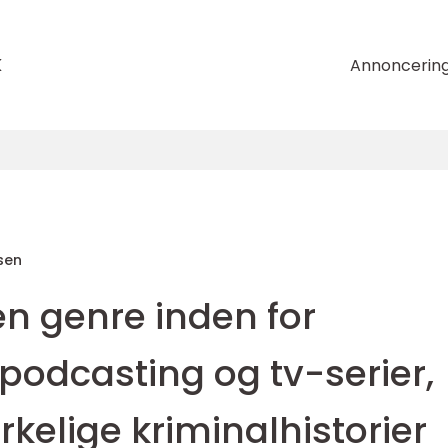
k
Annoncerin
sen
en genre inden for
m, podcasting og tv-serier,
rkelige kriminalhistorier