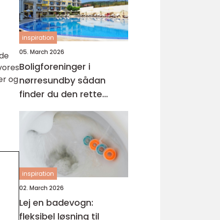
inspiration
05. March 2026
nde
Boligforeninger i
vores
er og
nørresundby sådan
finder du den rette
lejebolig
inspiration
02. March 2026
Lej en badevogn:
fleksibel løsning til