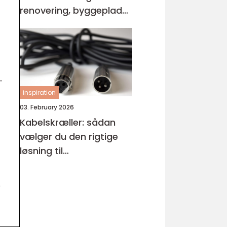
renovering, byggeplads
og events
-
inspiration
03. February 2026
Kabelskræller: sådan
vælger du den rigtige
løsning til
kabelhåndtering
e