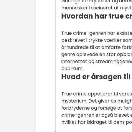
virkelige forbrydelser og deres 
mennesker fascineret af myste
Hvordan har true cr
True crime-genren har eksister
beskrevet i trykte værker som a
århundrede til at omfatte fors
genre oplevede en stor opblom
internettet og streamingtjenes
publikum.
Hvad er årsagen til
True crime appellerer til vores
mysterium. Det giver os mulig
forbryderne og forsøge at fors
crime-genren er også blevet et
hvilket har bidraget til dens po