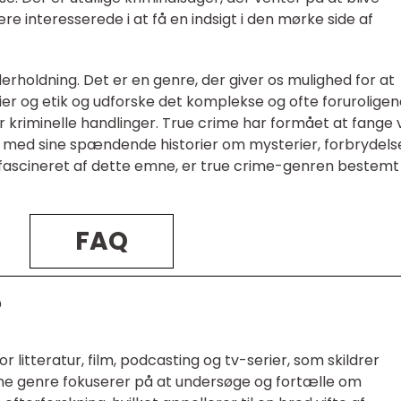
ære interesserede i at få en indsigt i den mørke side af
rholdning. Det er en genre, der giver os mulighed for at
er og etik og udforske det komplekse og ofte forurolige
 kriminelle handlinger. True crime har formået at fange 
ed sine spændende historier om mysterier, forbrydels
 fascineret af dette emne, er true crime-genren bestemt
FAQ
?
r litteratur, film, podcasting og tv-serier, som skildrer
enne genre fokuserer på at undersøge og fortælle om