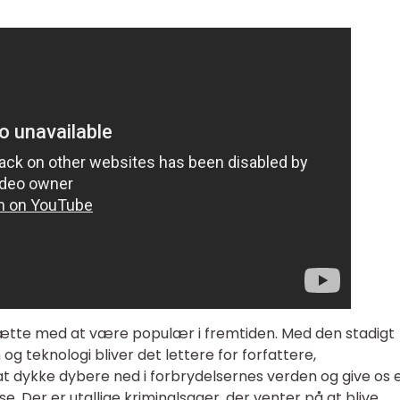
tsætte med at være populær i fremtiden. Med den stadigt
 teknologi bliver det lettere for forfattere,
t dykke dybere ned i forbrydelsernes verden og give os 
 Der er utallige kriminalsager, der venter på at blive