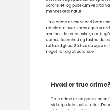
udforsket, og publikum vil altid v
menneskets natur.
True crime er mere end bare unde
reflektere over vores egne værdi
sind hos de mennesker, der begår
opmærksomhed og fastholde os m
retfærdighed. Så hvis du også er
noget for dig at udforske.
Hvad er true crime
True crime er en genre inden fo
virkelige kriminalhistorier. D