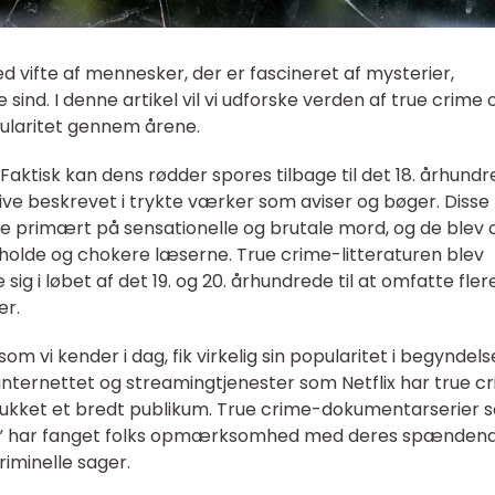
d vifte af mennesker, der er fascineret af mysterier,
sind. I denne artikel vil vi udforske verden af true crime 
pularitet gennem årene.
Faktisk kan dens rødder spores tilbage til det 18. århundr
ive beskrevet i trykte værker som aviser og bøger. Disse
ede primært på sensationelle og brutale mord, og de blev 
holde og chokere læserne. True crime-litteraturen blev
sig i løbet af det 19. og 20. århundrede til at omfatte fler
er.
 vi kender i dag, fik virkelig sin popularitet i begyndels
internettet og streamingtjenester som Netflix har true c
trukket et bredt publikum. True crime-dokumentarserier 
nx” har fanget folks opmærksomhed med deres spænden
riminelle sager.