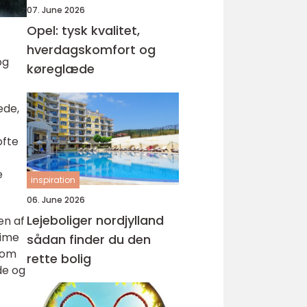
07. June 2026
Opel: tysk kvalitet,
hverdagskomfort og
og
køreglæde
ede,
ofte
e
inspiration
06. June 2026
Lejeboliger nordjylland
en af
rime
sådan finder du den
som
rette bolig
de og