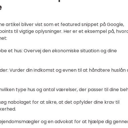
e
e artikel bliver vist som et featured snippet på Google,
oints til vigtige oplysninger. Her er et eksempel på, hvo
net:
øbe et hus: Overvej den økonomiske situation og dine
er: Vurder din indkomst og evnen til at håndtere huslån 
hvilken type hus og antal værelser, der passer til dine be
g nabolaget for at sikre, at det opfylder dine krav til
kerhed.
n ejendomsmægler og en advokat for at hjælpe dig genn