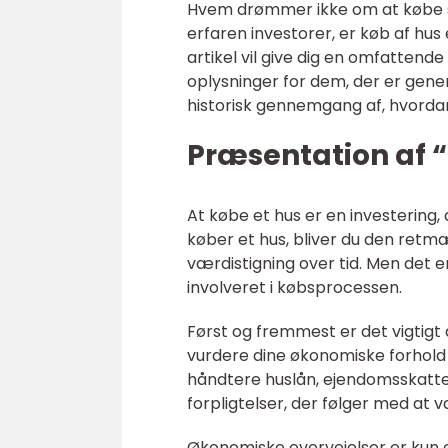
Hvem drømmer ikke om at købe si
erfaren investorer, er køb af hu
artikel vil give dig en omfattend
oplysninger for dem, der er gener
historisk gennemgang af, hvordan 
Præsentation af 
At købe et hus er en investering,
køber et hus, bliver du den ret
værdistigning over tid. Men det er
involveret i købsprocessen.
Først og fremmest er det vigtigt a
vurdere dine økonomiske forhold og
håndtere huslån, ejendomsskatte
forpligtelser, der følger med at
Økonomiske overvejelser er kun en