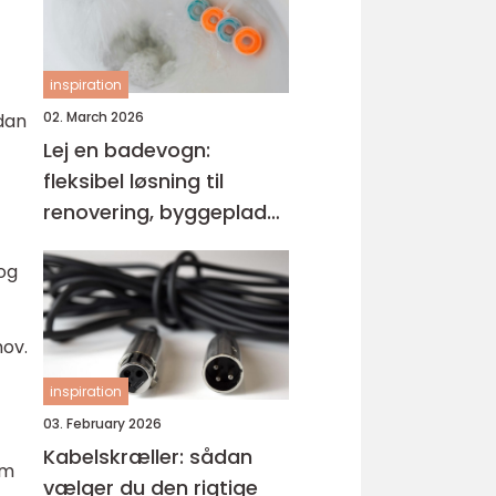
inspiration
02. March 2026
rdan
Lej en badevogn:
fleksibel løsning til
renovering, byggeplads
og events
og
hov.
inspiration
03. February 2026
Kabelskræller: sådan
em
vælger du den rigtige