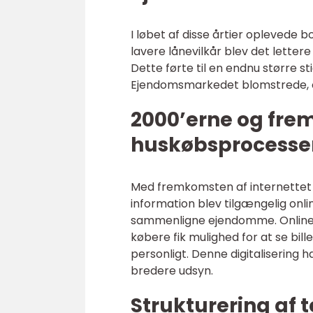
I løbet af disse årtier oplevede b
lavere lånevilkår blev det letter
Dette førte til en endnu større s
Ejendomsmarkedet blomstrede, o
2000’erne og frem:
huskøbsprocesse
Med fremkomsten af internettet
information blev tilgængelig onli
sammenligne ejendomme. Online
købere fik mulighed for at se bi
personligt. Denne digitalisering 
bredere udsyn.
Strukturering af 