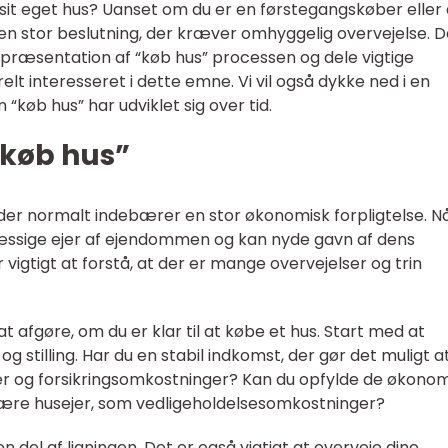
t eget hus? Uanset om du er en førstegangskøber eller
s en stor beslutning, der kræver omhyggelig overvejelse. 
e præsentation af “køb hus” processen og dele vigtige
elt interesseret i dette emne. Vi vil også dykke ned i en
“køb hus” har udviklet sig over tid.
“køb hus”
 der normalt indebærer en stor økonomisk forpligtelse. N
mæssige ejer af ejendommen og kan nyde gavn af dens
 vigtigt at forstå, at der er mange overvejelser og trin
t afgøre, om du er klar til at købe et hus. Start med at
 stilling. Har du en stabil indkomst, der gør det muligt a
r og forsikringsomkostninger? Kan du opfylde de økono
 være husejer, som vedligeholdelsesomkostninger?
 del af ligningen. Det er også vigtigt at overveje dine