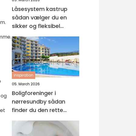
Låsesystem kastrup
sådan vælger du en
em.
sikker og fleksibel
løsning
omme.
inspiration
e
05. March 2026
Boligforeninger i
 og
nørresundby sådan
finder du den rette
 et
lejebolig