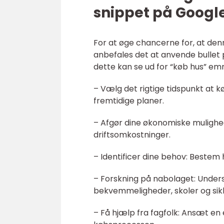
snippet på Googl
For at øge chancerne for, at denn
anbefales det at anvende bullet p
dette kan se ud for “køb hus” em
– Vælg det rigtige tidspunkt at k
fremtidige planer.
– Afgør dine økonomiske mulighed
driftsomkostninger.
– Identificer dine behov: Bestem 
– Forskning på nabolaget: Undersø
bekvemmeligheder, skoler og sik
– Få hjælp fra fagfolk: Ansæt e