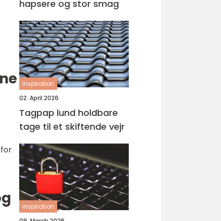
hapsere og stor smag
rne
inspiration
02. April 2026
Tagpap lund holdbare
tage til et skiftende vejr
 for
og
inspiration
09. March 2026