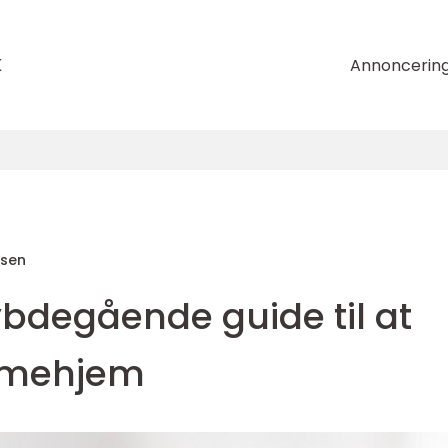
k
Annoncerin
nsen
ybdegående guide til at
mmehjem