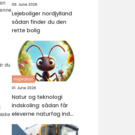
 en
06. June 2026
Denne
Lejeboliger nordjylland
sådan finder du den
rette bolig
år du
inspiration
01. June 2026
Natur og teknologi
indskoling: sådan får
t
eleverne naturfag ind
miske
under huden