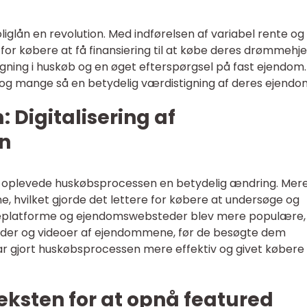
oliglån en revolution. Med indførelsen af variabel rente og
e for købere at få finansiering til at købe deres drømmehj
tigning i huskøb og en øget efterspørgsel på fast ejendom.
g mange så en betydelig værdistigning af deres ejend
 Digitalisering af
n
 oplevede huskøbsprocessen en betydelig ændring. Mer
ne, hvilket gjorde det lettere for købere at undersøge og
platforme og ejendomswebsteder blev mere populære,
lleder og videoer af ejendommene, før de besøgte dem
har gjort huskøbsprocessen mere effektiv og givet købere
teksten for at opnå featured