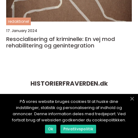
redaktionel
17. January 2024
Resocialisering af kriminelle: En vej mod
rehabilitering og genintegration
HISTORIERFRAVERDEN.
dk
På vores website bruges cookies til at huske dine
indstillinger, statistik og personalisering af indhold og
annoncer. Denne information deles med tredjepart. Ved
fortsat brug af websiden godkender du cookiepolitikken.
Ok
Privatlivspolitik