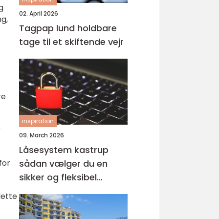
g
02. April 2026
g,
Tagpap lund holdbare
tage til et skiftende vejr
re
inspiration
r
09. March 2026
Låsesystem kastrup
for
sådan vælger du en
sikker og fleksibel
løsning
lette