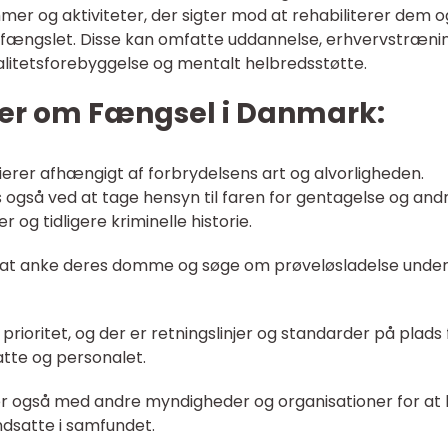
mer og aktiviteter, der sigter mod at rehabiliterer dem o
 fængslet. Disse kan omfatte uddannelse, erhvervstrænin
litetsforebyggelse og mentalt helbredsstøtte.
ger om Fængsel i Danmark:
erer afhængigt af forbrydelsens art og alvorligheden.
gså ved at tage hensyn til faren for gentagelse og and
og tidligere kriminelle historie.
 at anke deres domme og søge om prøveløsladelse unde
prioritet, og der er retningslinjer og standarder på plads 
atte og personalet.
også med andre myndigheder og organisationer for at 
indsatte i samfundet.