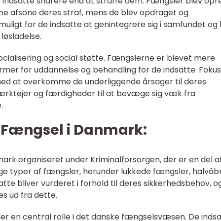
e indsatte snarere end at straffe dem. Fængsler blev opr
ne afsone deres straf, mens de blev opdraget og
 muligt for de indsatte at genintegrere sig i samfundet og 
 løsladelse.
ocialisering og social støtte. Fængslerne er blevet mere
ormer for uddannelse og behandling for de indsatte. Fokus
 med at overkomme de underliggende årsager til deres
ærktøjer og færdigheder til at bevæge sig væk fra
.
f Fængsel i Danmark:
rk organiseret under Kriminalforsorgen, der er en del a
llige typer af fængsler, herunder lukkede fængsler, halvå
te bliver vurderet i forhold til deres sikkerhedsbehov, o
s ud fra dette.
ller en central rolle i det danske fængselsvæsen. De inds