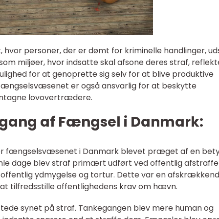
, hvor personer, der er dømt for kriminelle handlinger, ud
om miljøer, hvor indsatte skal afsone deres straf, reflek
ighed for at genoprette sig selv for at blive produktive
ængselsvæsenet er også ansvarlig for at beskytte
entagne lovovertrædere.
gang af Fængsel i Danmark:
r er fængselsvæsenet i Danmark blevet præget af en bety
mle dage blev straf primært udført ved offentlig afstraffe
 offentlig ydmygelse og tortur. Dette var en afskrækken
t tilfredsstille offentlighedens krav om hævn.
skiftede synet på straf. Tankegangen blev mere human og