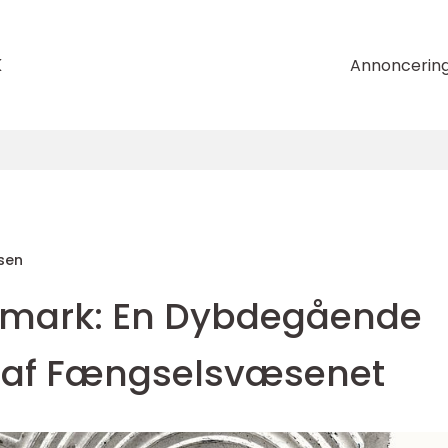
k
Annoncerin
sen
nmark: En Dybdegående
af Fængselsvæsenet