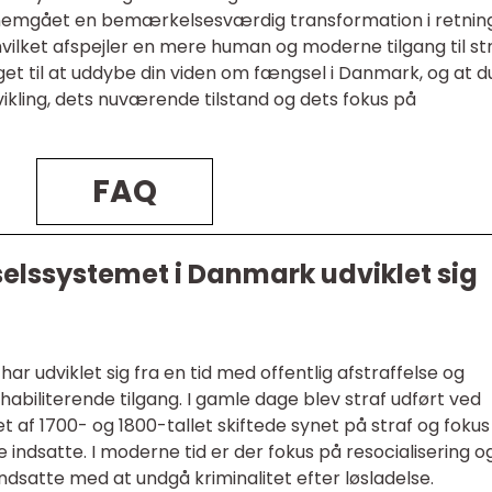
nemgået en bemærkelsesværdig transformation i retning
 hvilket afspejler en mere human og moderne tilgang til str
get til at uddybe din viden om fængsel i Danmark, og at d
udvikling, dets nuværende tilstand og dets fokus på
FAQ
lssystemet i Danmark udviklet sig
 udviklet sig fra en tid med offentlig afstraffelse og
habiliterende tilgang. I gamle dage blev straf udført ved
t af 1700- og 1800-tallet skiftede synet på straf og fokus
de indsatte. I moderne tid er der fokus på resocialisering o
indsatte med at undgå kriminalitet efter løsladelse.