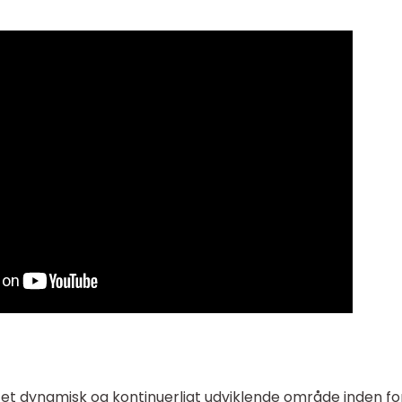
t dynamisk og kontinuerligt udviklende område inden fo