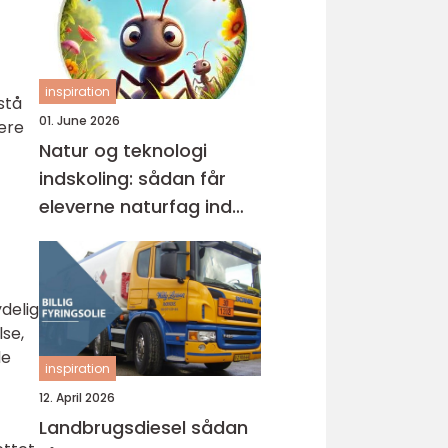
inspiration
stå
01. June 2026
tere
Natur og teknologi
indskoling: sådan får
eleverne naturfag ind
under huden
delig
lse,
de
inspiration
12. April 2026
Landbrugsdiesel sådan