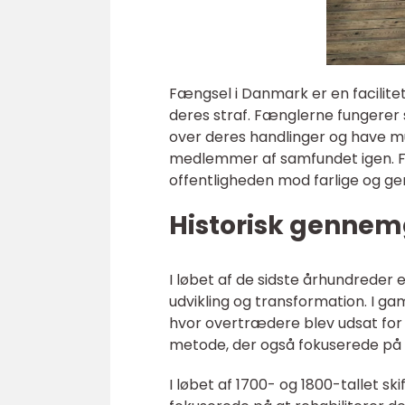
Fængsel i Danmark er en facilitet
deres straf. Fænglerne fungerer s
over deres handlinger og have mul
medlemmer af samfundet igen. F
offentligheden mod farlige og g
Historisk gennem
I løbet af de sidste århundrede
udvikling og transformation. I ga
hvor overtrædere blev udsat for
metode, der også fokuserede på a
I løbet af 1700- og 1800-tallet 