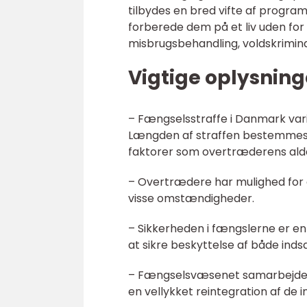
tilbydes en bred vifte af program
forberede dem på et liv uden for
misbrugsbehandling, voldskrimina
Vigtige oplysnin
– Fængselsstraffe i Danmark vari
Længden af straffen bestemmes o
faktorer som overtræderens alder 
– Overtrædere har mulighed for
visse omstændigheder.
– Sikkerheden i fængslerne er en 
at sikre beskyttelse af både inds
– Fængselsvæsenet samarbejder 
en vellykket reintegration af de 