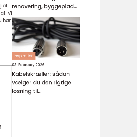
 af
renovering, byggeplads
af. Vi
og events
u har
inspiration
03. February 2026
Kabelskræller: sådan
vælger du den rigtige
løsning til
kabelhåndtering
g