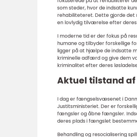
fokuserede på at rehabiliterer d
som steder, hvor de indsatte kun
rehabiliteteret. Dette gjorde det
en lovlydig tilværelse efter deres
I moderne tid er der fokus på res
humane og tilbyder forskellige f
ligger på at hjælpe de indsatte
kriminelle adfærd og give dem v
kriminalitet efter deres løsladelse
Aktuel tilstand a
I dag er fængselsvæsenet i Danma
Justitsministeriet. Der er forske
fængsler og åbne fængsler. Indsat
deres plads i fængslet bestemme
Behandling og resocialisering spi