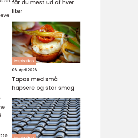
ettet
får du mest ud af hver
liter
leve
inspiration
06. April 2026
Tapas med små
hapsere og stor smag
f
bne
g
atte
inspiration