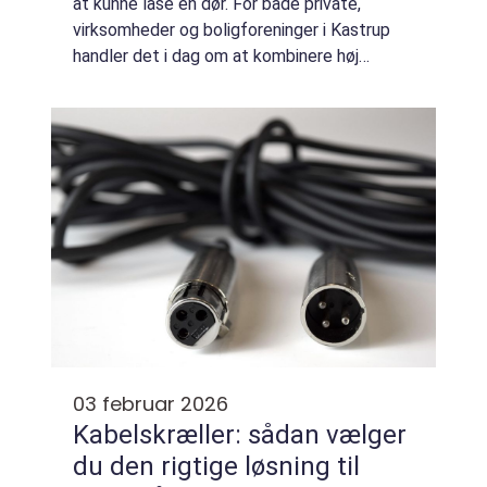
at kunne låse en dør. For både private,
virksomheder og boligforeninger i Kastrup
handler det i dag om at kombinere høj
sikkerhed med nem adgang for dem, der skal
ind og effektiv kontrol med, hvem der har
nøg...
03 februar 2026
Kabelskræller: sådan vælger
du den rigtige løsning til