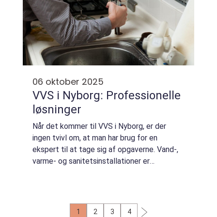
06 oktober 2025
VVS i Nyborg: Professionelle
løsninger
Når det kommer til VVS i Nyborg, er der
ingen tvivl om, at man har brug for en
ekspert til at tage sig af opgaverne. Vand-,
varme- og sanitetsinstallationer er
essentielle i ethvert hjem eller
erhvervsbyggeri, og det kræver dygtighed
og p...
1
2
3
4